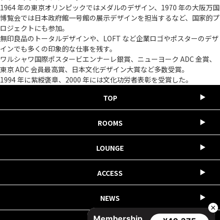
1964 年の東京オリンピックではメダルのデザイン、1970 年の大阪万国
博覧会では日本政府館一号館の展示デザインを担当するなど、国家的プ
ロジェクトにも参加。
無印良品のトータルデザインや、LOFT など企業ロゴやポスターのデザ
インでも多くの印象的な仕事を残す。
ワルシャワ国際ポスタービエンナーレ銀賞、ニューヨーク ADC 金賞、
東京 ADC 会員最高賞、日本文化デザイン大賞など多数受賞。
1994 年に紫綬褒章、2000 年には文化功労者表彰を受賞した。
TOP
ROOMS
LOUNGE
ACCESS
NEWS
Membership