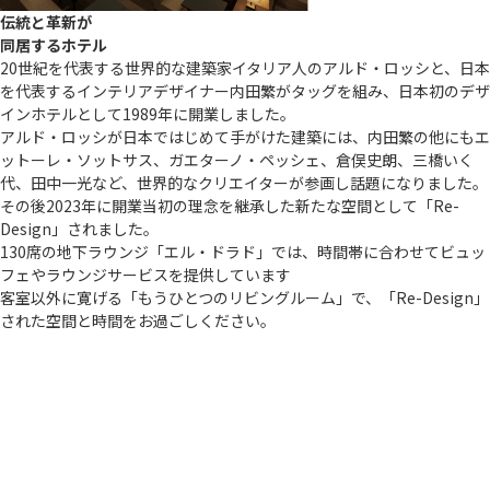
伝統と革新が
同居するホテル
20世紀を代表する世界的な建築家イタリア人のアルド・ロッシと、日本
を代表するインテリアデザイナー内田繁がタッグを組み、日本初のデザ
インホテルとして1989年に開業しました。
アルド・ロッシが日本ではじめて手がけた建築には、内田繁の他にもエ
ットーレ・ソットサス、ガエターノ・ペッシェ、倉俣史朗、三橋いく
代、田中一光など、世界的なクリエイターが参画し話題になりました。
その後2023年に開業当初の理念を継承した新たな空間として「Re-
Design」されました。
130席の地下ラウンジ「エル・ドラド」では、時間帯に合わせてビュッ
フェやラウンジサービスを提供しています
客室以外に寛げる「もうひとつのリビングルーム」で、「Re-Design」
された空間と時間をお過ごしください。
DESIGNER
世界的建築家アルド・ロッシやアートディレクションとインテリアデザ
インを務めた内田繁、そのほか数多の先駆的クリエイターたちが集い、