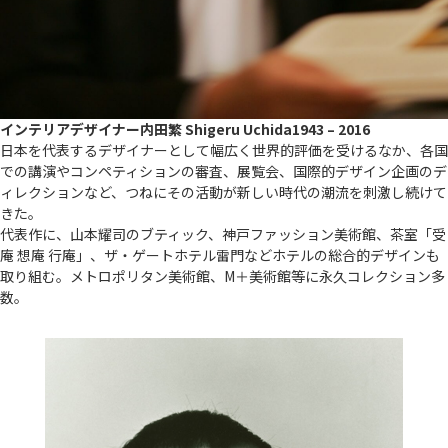
インテリアデザイナー
内田繁 Shigeru Uchida
1943 – 2016
日本を代表するデザイナーとして幅広く世界的評価を受けるなか、各国
での講演やコンペティションの審査、展覧会、国際的デザイン企画のデ
ィレクションなど、つねにその活動が新しい時代の潮流を刺激し続けて
きた。
代表作に、山本耀司のブティック、神戸ファッション美術館、茶室「受
庵 想庵 行庵」、ザ・ゲートホテル雷門などホテルの総合的デザインも
取り組む。メトロポリタン美術館、М＋美術館等に永久コレクション多
数。